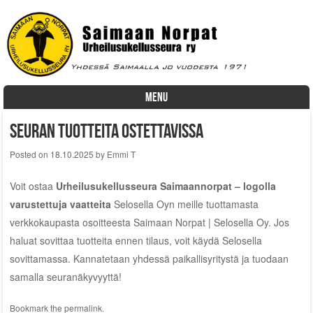
MENU
Skip to content
Seuran tuotteita ostettavissa
Posted on
18.10.2025
by
Emmi T
Voit ostaa
Urheilusukellusseura Saimaannorpat – logolla
varustettuja vaatteita
Selosella Oyn meille tuottamasta
verkkokaupasta osoitteesta
Saimaan Norpat | Selosella Oy
. Jos
haluat sovittaa tuotteita ennen tilaus, voit käydä Selosella
sovittamassa. Kannatetaan yhdessä paikallisyritystä ja tuodaan
samalla seuranäkyvyyttä!
Bookmark the
permalink
.