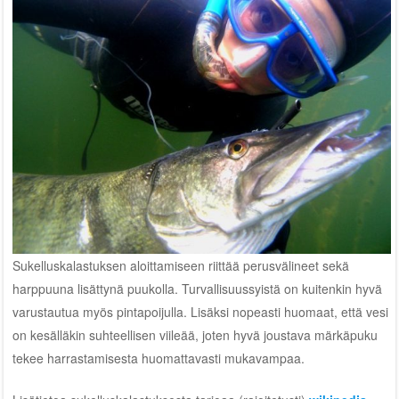
Sukelluskalastuksen aloittamiseen riittää perusvälineet sekä
harppuuna lisättynä puukolla. Turvallisuussyistä on kuitenkin hyvä
varustautua myös pintapoijulla. Lisäksi nopeasti huomaat, että vesi
on kesälläkin suhteellisen viileää, joten hyvä joustava märkäpuku
tekee harrastamisesta huomattavasti mukavampaa.