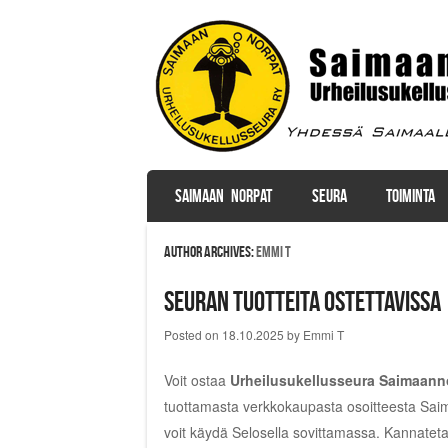
SKIP TO CONTENT
SAIMAAN NORPAT
SEURA
TOIMINTA
Menu
Author Archives:
Emmi T
Seuran tuotteita ostettavissa
Posted on
18.10.2025
by
Emmi T
Voit ostaa
Urheilusukellusseura Saimaannor
tuottamasta verkkokaupasta osoitteesta
Saim
voit käydä Selosella sovittamassa. Kannateta