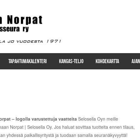
TAPAHTUMAKALENTERI
KANGAS-TELJO
KOHDEKARTTA
AJAN
pat – logolla varustettuja vaatteita
Selosella Oyn meille
aan Norpat | Selosella Oy
. Jos haluat sovittaa tuotteita ennen tilaus,
an yhdessä paikallisyritystä ja tuodaan samalla seuranäkyvyyttä!