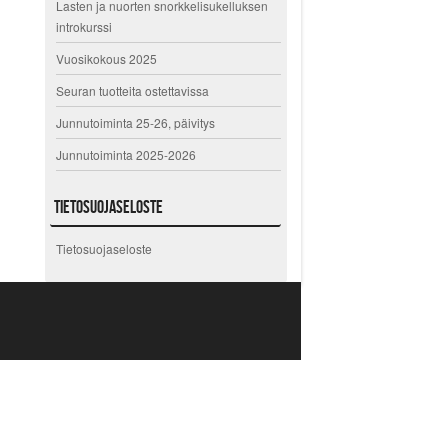
Lasten ja nuorten snorkkelisukelluksen
introkurssi
Vuosikokous 2025
Seuran tuotteita ostettavissa
Junnutoiminta 25-26, päivitys
Junnutoiminta 2025-2026
Tietosuojaseloste
Tietosuojaseloste