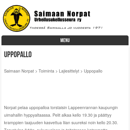
MENU
Skip to content
Uppopallo
Saimaan Norpat
>
Toiminta
>
Lajiesittelyt
>
Uppopallo
Norpat pelaa uppopalloa torstaisin Lappeenrannan kaupungin
uimahallin hyppyaltaassa. Pelit alkaa kello 19.30 ja päättyy
kramppien taajuuden kasvettua liian suureksi noin kello 20.30.