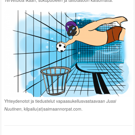
Tervetuloa ikään, sukupuoleen ja taitotasoon katsomatta.
Yhteydenotot ja tiedustelut vapaasukellusvastaavaan
Jussi
Nuutinen
, kilpailu(at)saimaannorpat.com.