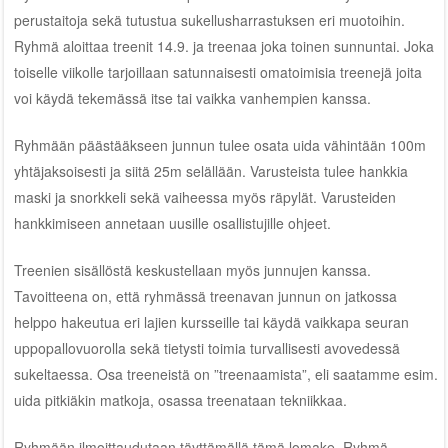
perustaitoja sekä tutustua sukellusharrastuksen eri muotoihin.
Ryhmä aloittaa treenit 14.9. ja treenaa joka toinen sunnuntai. Joka
toiselle viikolle tarjoillaan satunnaisesti omatoimisia treenejä joita
voi käydä tekemässä itse tai vaikka vanhempien kanssa.
Ryhmään päästääkseen junnun tulee osata uida vähintään 100m
yhtäjaksoisesti ja siitä 25m selällään. Varusteista tulee hankkia
maski ja snorkkeli sekä vaiheessa myös räpylät. Varusteiden
hankkimiseen annetaan uusille osallistujille ohjeet.
Treenien sisällöstä keskustellaan myös junnujen kanssa.
Tavoitteena on, että ryhmässä treenavan junnun on jatkossa
helppo hakeutua eri lajien kursseille tai käydä vaikkapa seuran
uppopallovuorolla sekä tietysti toimia turvallisesti avovedessä
sukeltaessa. Osa treeneistä on ”treenaamista”, eli saatamme esim.
uida pitkiäkin matkoja, osassa treenataan tekniikkaa.
Ryhmään ilmoittaudutaan täyttämällä
tämä lomake
. Ryhmä