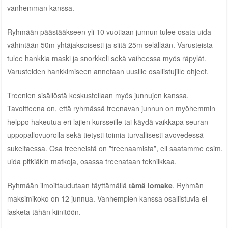
vanhemman kanssa.
Ryhmään päästääkseen yli 10 vuotiaan junnun tulee osata uida
vähintään 50m yhtäjaksoisesti ja siitä 25m selällään. Varusteista
tulee hankkia maski ja snorkkeli sekä vaiheessa myös räpylät.
Varusteiden hankkimiseen annetaan uusille osallistujille ohjeet.
Treenien sisällöstä keskustellaan myös junnujen kanssa.
Tavoitteena on, että ryhmässä treenavan junnun on myöhemmin
helppo hakeutua eri lajien kursseille tai käydä vaikkapa seuran
uppopallovuorolla sekä tietysti toimia turvallisesti avovedessä
sukeltaessa. Osa treeneistä on ”treenaamista”, eli saatamme esim.
uida pitkiäkin matkoja, osassa treenataan tekniikkaa.
Ryhmään ilmoittaudutaan täyttämällä
tämä lomake
. Ryhmän
maksimikoko on 12 junnua. Vanhempien kanssa osallistuvia ei
lasketa tähän kiinitöön.