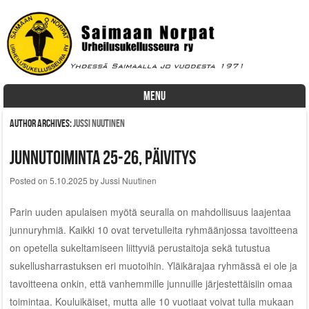
MENU
Skip to content
Author Archives:
Jussi Nuutinen
Junnutoiminta 25-26, päivitys
Posted on
5.10.2025
by
Jussi Nuutinen
Parin uuden apulaisen myötä seuralla on mahdollisuus laajentaa
junnuryhmiä. Kaikki 10 ovat tervetulleita ryhmäänjossa tavoitteena
on opetella sukeltamiseen liittyviä perustaitoja sekä tutustua
sukellusharrastuksen eri muotoihin. Yläikärajaa ryhmässä ei ole ja
tavoitteena onkin, että vanhemmille junnuille järjestettäisiin omaa
toimintaa. Kouluikäiset, mutta alle 10 vuotiaat voivat tulla mukaan