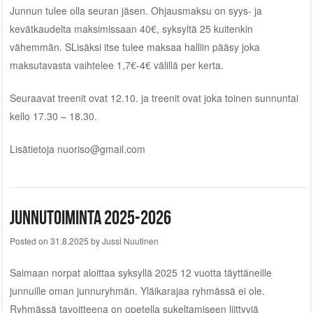
Junnun tulee olla seuran jäsen. Ohjausmaksu on syys- ja
kevätkaudelta maksimissaan 40€, syksyltä 25 kuitenkin
vähemmän. SLisäksi itse tulee maksaa halliin pääsy joka
maksutavasta vaihtelee 1,7€-4€ välillä per kerta.
Seuraavat treenit ovat 12.10. ja treenit ovat joka toinen sunnuntai
kello 17.30 – 18.30.
Lisätietoja nuoriso@gmail.com
Junnutoiminta 2025-2026
Posted on
31.8.2025
by
Jussi Nuutinen
Saimaan norpat aloittaa syksyllä 2025 12 vuotta täyttäneille
junnuille oman junnuryhmän. Yläikarajaa ryhmässä ei ole.
Ryhmässä tavoitteena on opetella sukeltamiseen liittyviä